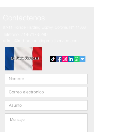
Contáctenos
97-11 Horace Harding Expwy,
Corona, NY 11368
Teléfono:
718-717-5280
admin@md-accountingmultiservice.com
En Parle Francais