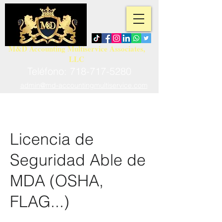
M&D Accounting Multiservice Associates,
LLC
Teléfono:
718-717-5280
admin@md-accountingmultiservice.com
Licencia de
Seguridad Able de
MDA (OSHA,
FLAG...)