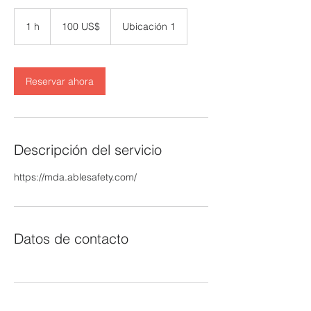
100
dólares
1 h
1
100 US$
Ubicación 1
estadounidenses
Reservar ahora
Descripción del servicio
https://mda.ablesafety.com/
Datos de contacto