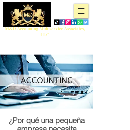
M&D Accounting Multiservice Associates,
LLC
Teléfono:
718-717-5280
admin@md-accountingmultiservice.com
¿Por qué una pequeña
empresa necesita