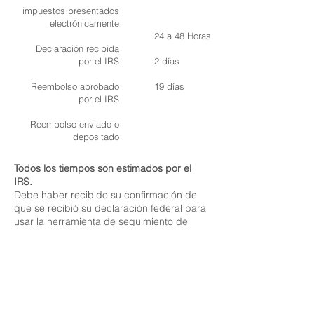
impuestos presentados
electrónicamente
24 a 48 Horas
Declaración recibida
por el IRS
2 días
Reembolso aprobado
19 días
por el IRS
Reembolso enviado o
depositado
Todos los tiempos son estimados por el
IRS.
​
Debe haber recibido su confirmación de
que se recibió su declaración federal para
usar la herramienta de seguimiento del
IRS.
Ingresos gravables y no
gravables
Averigüe la diferencia entre ingresos