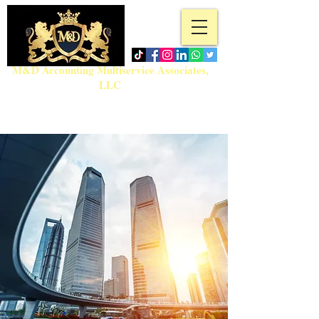
M&D Accounting Multiservice Associates,
LLC
Teléfono:
718-717-5280
admin@md-accountingmultiservice.com