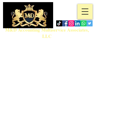
M&D Accounting Multiservice Associates,
LLC
Teléfono:
718-717-5280
admin@md-accountingmultiservice.com