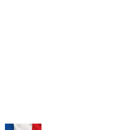
Contáctenos
97-11 Horace Harding Expwy,
Corona, NY 11368
Teléfono:
718-717-5280
admin@md-accountingmultiservice.com