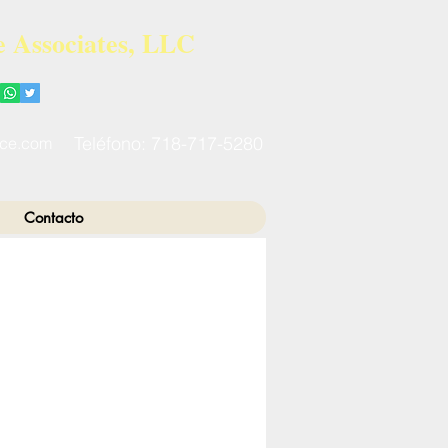
 Associates, LLC
Teléfono: 718-717-5280
ice.com
Contacto