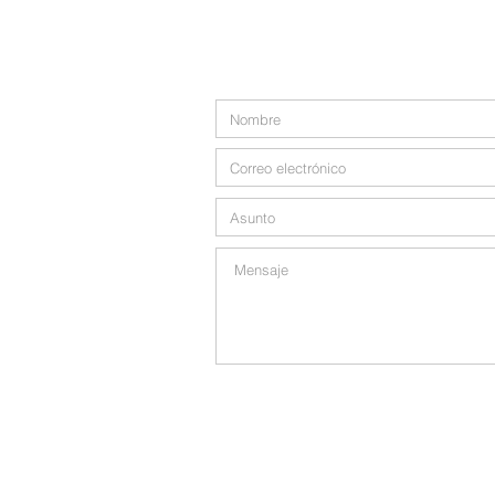
97-11 Horace Harding Expwy,
Cor
Teléfono: 718-717-5280
admin@md-accountingmultiservi