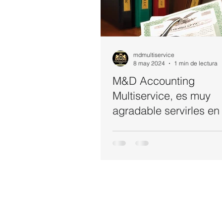
mdmultiservice
8 may 2024
1 min de lectura
M&D Accounting
Multiservice, es muy
agradable servirles en
impuestos, soluciones
negocios, licencia, pe
de negocios y más asu
Contáctenos