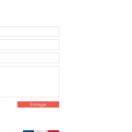
ona, NY 11368
ce.com
97-11 Horace Harding
Entregar