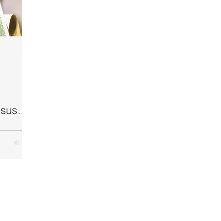
 sus
 de
rmisos
ntos.