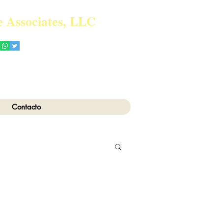
 Associates, LLC
Teléfono: 718-717-5280
ice.com
Contacto