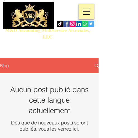
M&D Accounting Multiservice Associates,
LLC
Tél. :
718-717-5280
admin@md-accountingmultiservice.com
Blog
Aucun post publié dans
cette langue
actuellement
Dès que de nouveaux posts seront
publiés, vous les verrez ici.