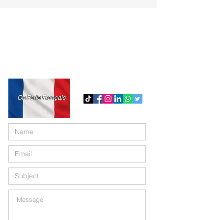
Contact us
97-11 Horace Harding Expwy,
Corona, NY 11368
Tel:
718-717-5280
admin@md-accountingmultiservice.com
On Parle Français